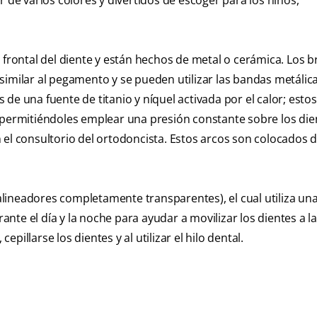
r de varios colores y divertidos de escoger para los niños,
 frontal del diente y están hechos de metal o cerámica. Los b
l similar al pegamento y se pueden utilizar las bandas metálic
de una fuente de titanio y níquel activada por el calor; est
 permitiéndoles emplear una presión constante sobre los die
 el consultorio del ortodoncista. Estos arcos son colocados 
(alineadores completamente transparentes), el cual utiliza una
te el día y la noche para ayudar a movilizar los dientes a la
illarse los dientes y al utilizar el hilo dental.