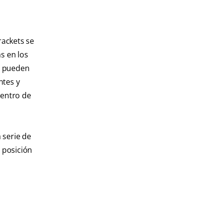
rackets se
as en los
os pueden
ntes y
dentro de
 serie de
 posición