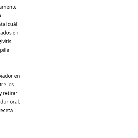
adamente
a
tal cuál
grados en
ivitis
pille
piador en
tre los
 retirar
dor oral,
receta