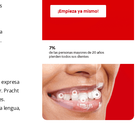
s
¡Empieza ya mismo!
a
.
) expresa
r. Pracht
es.
a lengua,