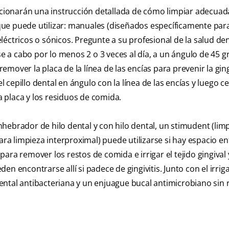
porcionarán una instrucción detallada de cómo limpiar adecu
s que puede utilizar: manuales (diseñados específicamente par
éctricos o sónicos. Pregunte a su profesional de la salud den
se a cabo por lo menos 2 o 3 veces al día, a un ángulo de 45 
over la placa de la línea de las encías para prevenir la ging
l cepillo dental en ángulo con la línea de las encías y luego ce
 placa y los residuos de comida.
hebrador de hilo dental y con hilo dental, un stimudent (lim
ara limpieza interproximal) puede utilizarse si hay espacio en
ra remover los restos de comida e irrigar el tejido gingival y
n encontrarse allí si padece de gingivitis. Junto con el irriga
ntal antibacteriana y un enjuague bucal antimicrobiano sin 