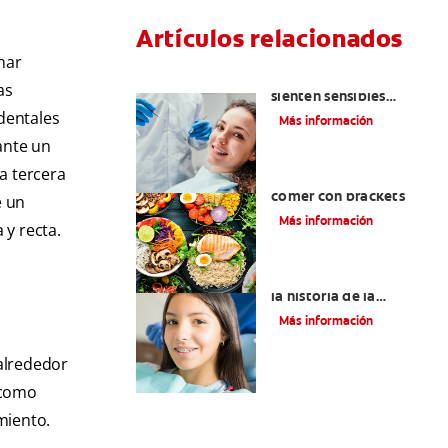
Artículos relacionados
nar
¿Por qué mis dientes se
as
sienten sensibles
después de una
 dentales
Más información
limpieza dental?
ante un
a tercera
Alimentos que puede
comer con brackets
e un
Más información
 y recta.
Datos importantes de
la historia de la
ortodoncia
Más información
alrededor
í como
miento.