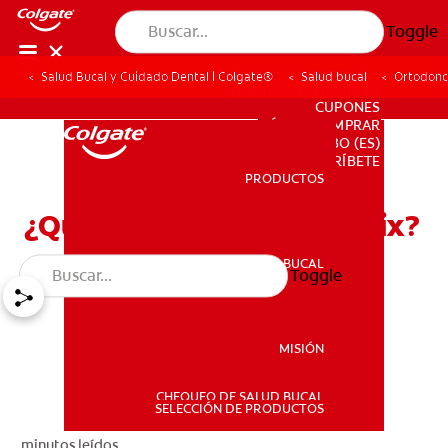
Toggle
Salud Bucal y Cuidado Dental | Colgate®
Salud bucal
Ortodonc
PARA PROFESIONALES
CUPONES
DÓNDE COMPRAR
BO (ES)
SUSCRÍBETE
PRODUCTOS
PRODUCTOS
¿Qué es un retenedor Essix?
SALUD BUCAL
Toggle
SALUD BUCAL
MISIÓN
CHEQUEO DE SALUD BUCAL
MISIÓN
SELECCIÓN DE PRODUCTOS
minutos leídos