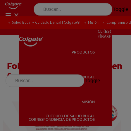
Toggle
Salud Bucal y Cuidado Dental | Colgate®
Salud Bucal y Cuidado Dental | Colgate®
Misión
Misión
Compromiso de
Compromiso de
PARA PROFESIONALES
CL (ES)
SUSCRÍBASE
PRODUCTOS
PRODUCTOS
Folleto para llevar a casa en
familia (jardín 1)
SALUD BUCAL
Toggle
SALUD BUCAL
MISIÓN
CHEQUEO DE SALUD BUCAL
MISIÓN
CORRESPONDENCIA DE PRODUCTOS