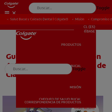
Toggle
Salud Bucal y Cuidado Dental | Colgate®
Salud Bucal y Cuidado Dental | Colgate®
Misión
Misión
Compromiso de
Compromiso de
PARA PROFESIONALES
CL (ES)
SUSCRÍBASE
PRODUCTOS
PRODUCTOS
Guía para los docentes con
Actividades para el Salón de
SALUD BUCAL
Toggle
SALUD BUCAL
Clase - Docente
MISIÓN
CHEQUEO DE SALUD BUCAL
MISIÓN
CORRESPONDENCIA DE PRODUCTOS