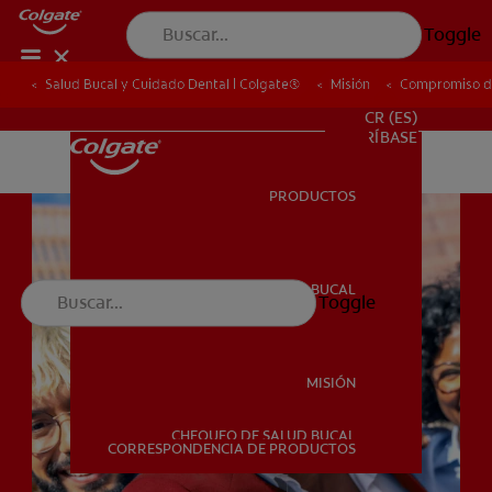
Toggle
Salud Bucal y Cuidado Dental | Colgate®
Salud Bucal y Cuidado Dental | Colgate®
Misión
Misión
Compromiso de
Compromiso de
PROMOCIONES
CR (ES)
SUSCRÍBASE
PRODUCTOS
PRODUCTOS
SALUD BUCAL
Toggle
SALUD BUCAL
MISIÓN
CHEQUEO DE SALUD BUCAL
MISIÓN
CORRESPONDENCIA DE PRODUCTOS