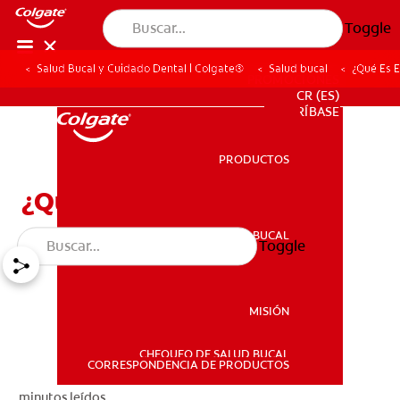
Toggle
Salud Bucal y Cuidado Dental | Colgate®
Salud bucal
¿Qué Es E
PROMOCIONES
CR (ES)
SUSCRÍBASE
PRODUCTOS
PRODUCTOS
¿Qué Es El Sarro?
SALUD BUCAL
Toggle
SALUD BUCAL
MISIÓN
CHEQUEO DE SALUD BUCAL
MISIÓN
CORRESPONDENCIA DE PRODUCTOS
minutos leídos