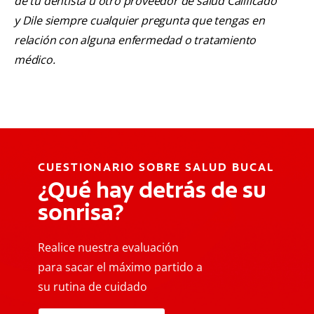
de tu dentista u otro proveedor de salud Calificado
y Dile siempre cualquier pregunta que tengas en
relación con alguna enfermedad o tratamiento
médico.
CUESTIONARIO SOBRE SALUD BUCAL
¿Qué hay detrás de su
sonrisa?
Realice nuestra evaluación
para sacar el máximo partido a
su rutina de cuidado