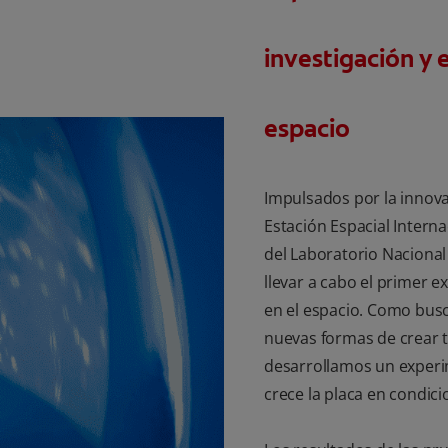
investigación y e
espacio
Impulsados por la innova
Estación Espacial Internac
del Laboratorio Nacional 
llevar a cabo el primer 
en el espacio. Como bu
nuevas formas de crear 
desarrollamos un exper
crece la placa en condic