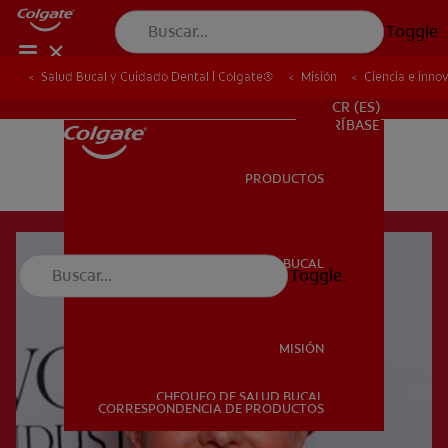
Toggle
Salud Bucal y Cuidado Dental | Colgate®
Misión
Ciencia e inno
PROMOCIONES
CR (ES)
SUSCRÍBASE
PRODUCTOS
PRODUCTOS
SALUD BUCAL
Toggle
SALUD BUCAL
MISIÓN
CHEQUEO DE SALUD BUCAL
MISIÓN
CORRESPONDENCIA DE PRODUCTOS