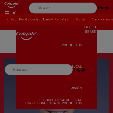
Toggle
Salud Bucal y Cuidado Dental | Colgate®
Misión
Ciencia e inno
PROMOCIONES
CR (ES)
SUSCRÍBASE
PRODUCTOS
PRODUCTOS
SALUD BUCAL
Toggle
SALUD BUCAL
MISIÓN
CHEQUEO DE SALUD BUCAL
MISIÓN
CORRESPONDENCIA DE PRODUCTOS