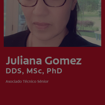
CHEQUEO DE SALUD BUCAL
CORRESPONDENCIA DE PRODUCTOS
PROMOCIONES
CR (ES)
SUSCRÍBASE
Juliana Gomez
DDS, MSc, PhD
Asociado Técnico Sénior