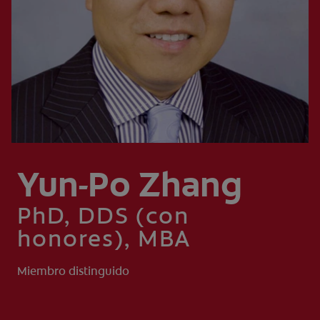
CHEQUEO DE SALUD BUCAL
CORRESPONDENCIA DE PRODUCTOS
PROMOCIONES
CR (ES)
SUSCRÍBASE
Yun-Po Zhang
PhD, DDS (con
honores), MBA
Miembro distinguido