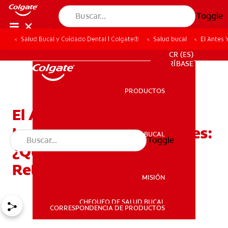
Toggle
Salud Bucal y Cuidado Dental | Colgate®
Salud bucal
El Antes
PROMOCIONES
CR (ES)
SUSCRÍBASE
PRODUCTOS
PRODUCTOS
El Antes Y El Después De
Los Aparatos Permanentes:
SALUD BUCAL
Toggle
SALUD BUCAL
¿Qué Esperar Después De
Retirarlos?
MISIÓN
CHEQUEO DE SALUD BUCAL
MISIÓN
CORRESPONDENCIA DE PRODUCTOS