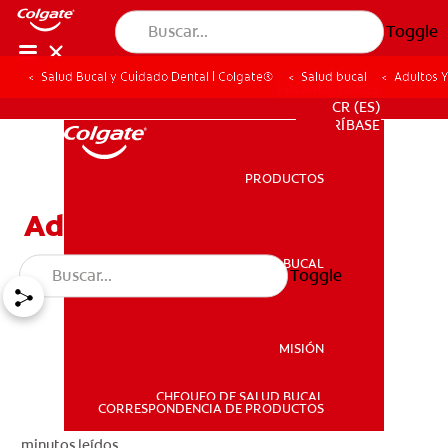
Toggle
Salud Bucal y Cuidado Dental | Colgate®
Salud bucal
Adultos 
PROMOCIONES
CR (ES)
SUSCRÍBASE
PRODUCTOS
PRODUCTOS
Adultos Y Ortodoncia
SALUD BUCAL
Toggle
SALUD BUCAL
MISIÓN
CHEQUEO DE SALUD BUCAL
MISIÓN
CORRESPONDENCIA DE PRODUCTOS
minutos leídos