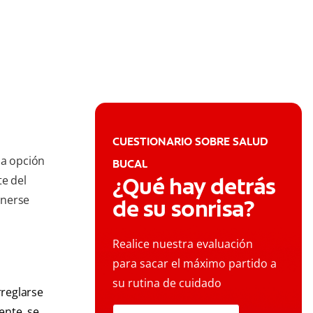
CUESTIONARIO SOBRE SALUD
la opción
BUCAL
¿Qué hay detrás
te del
onerse
de su sonrisa?
Realice nuestra evaluación
para sacar el máximo partido a
su rutina de cuidado
rreglarse
ente, se