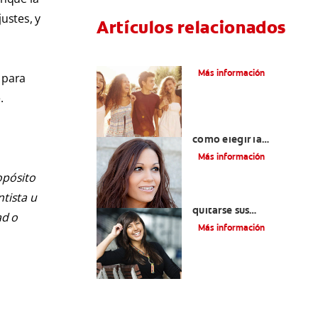
ustes, y
Artículos relacionados
¿Qué Es La Ortodoncia?
Más información
 para
.
Colores de brackets:
cómo elegir la
tonalidad ideal
Más información
opósito
ntista u
Cuatro motivos para
quitarse sus
ad o
retenedores fijos
Más información