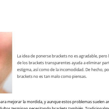
La idea de ponerse brackets no es agradable, pero 
de los brackets transparentes ayuda a eliminar par
estigma, así como de la incomodidad. De hecho, p
brackets no es tan malo como piensas.
 para mejorar la mordida, y aunque estos problemas suelen a
 adultos terminan necesitando brackets también. Tradicionalm