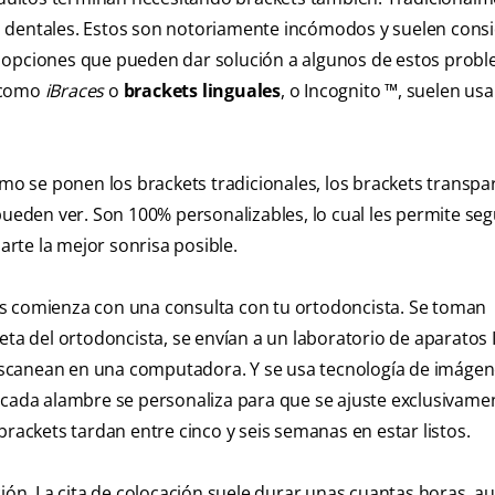
s dentales. Estos son notoriamente incómodos y suelen cons
 opciones que pueden dar solución a algunos de estos probl
s como
iBraces
o
brackets linguales
, o Incognito ™, suelen u
omo se ponen los brackets tradicionales, los brackets transpa
pueden ver. Son 100% personalizables, lo cual les permite segu
rte la mejor sonrisa posible.
ts comienza con una consulta con tu ortodoncista. Se toman
eta del ortodoncista, se envían a un laboratorio de aparatos 
escanean en una computadora. Y se usa tecnología de imáge
 cada alambre se personaliza para que se ajuste exclusivamen
brackets tardan entre cinco y seis semanas en estar listos.
ción. La cita de colocación suele durar unas cuantas horas, a