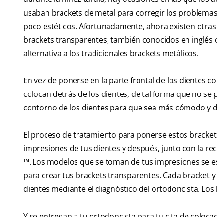
usaban brackets de metal para corregir los problema
poco estéticos. Afortunadamente, ahora existen otras
brackets transparentes, también conocidos en inglé
alternativa a los tradicionales brackets metálicos.
En vez de ponerse en la parte frontal de los dientes c
colocan detrás de los dientes, de tal forma que no se 
contorno de los dientes para que sea más cómodo y da
El proceso de tratamiento para ponerse estos bracke
impresiones de tus dientes y después, junto con la rec
™. Los modelos que se toman de tus impresiones se 
para crear tus brackets transparentes. Cada bracket y
dientes mediante el diagnóstico del ortodoncista. Los 
Y se entregan a tu ortodoncista para tu cita de coloca