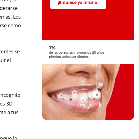
¡Empiece ya mismo!
iderarse
emas. Los
sarse como
rentes se
ir el
Incognito
nes 3D
te a tus
unque la