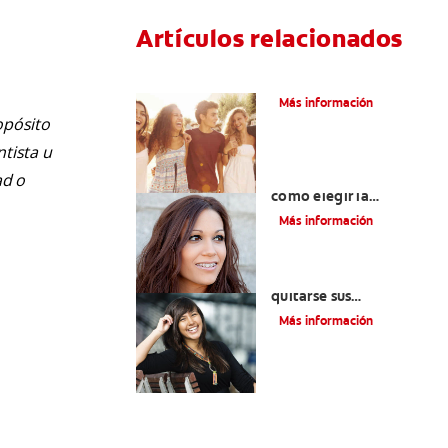
Artículos relacionados
¿Qué Es La Ortodoncia?
Más información
opósito
ntista u
Colores de brackets:
ad o
cómo elegir la
tonalidad ideal
Más información
Cuatro motivos para
quitarse sus
retenedores fijos
Más información