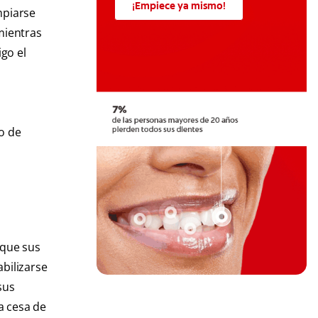
¡Empiece ya mismo!
mpiarse
mientras
go el
o de
 que sus
bilizarse
sus
a cesa de