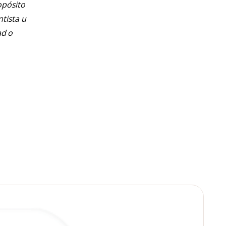
opósito
ntista u
ad o