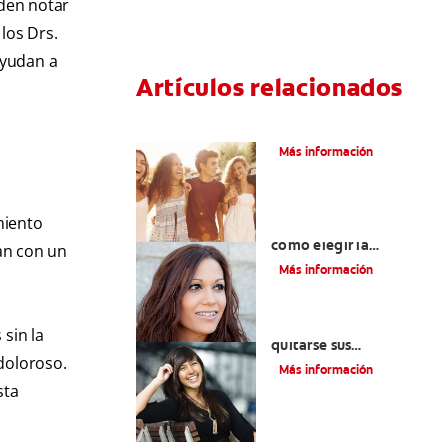
den notar
los Drs.
ayudan a
Artículos relacionados
¿Qué Es La Ortodoncia?
Más información
miento
Colores de brackets:
cómo elegir la
an con un
tonalidad ideal
Más información
Cuatro motivos para
sin la
quitarse sus
doloroso.
retenedores fijos
Más información
sta