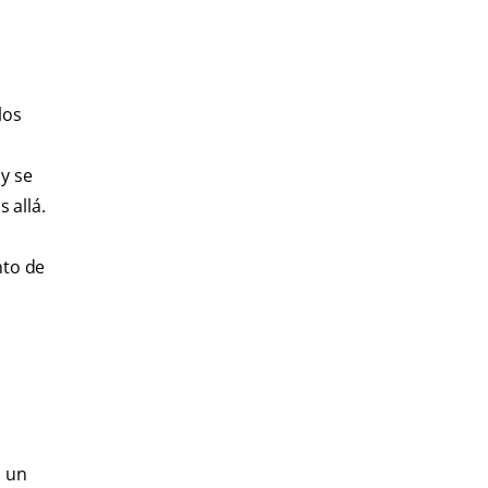
los
y se
 allá.
nto de
n un