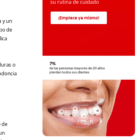
su rutina de cuidado
¡Empiece ya mismo!
a y un
ipo de
lica
duras o
todoncia
e de
 un