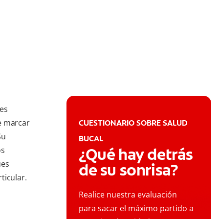
tes
e marcar
CUESTIONARIO SOBRE SALUD
Su
BUCAL
¿Qué hay detrás
os
ues
de su sonrisa?
ticular.
Realice nuestra evaluación
para sacar el máximo partido a