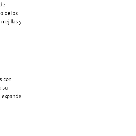
 de
o de los
mejillas y
a
os con
a su
to expande