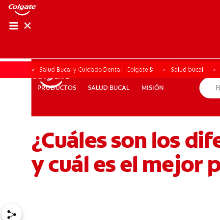
CHEQUEO DE SAL
CHEQUEO DE 
Salud Bucal y Cuidado Dental | Colgate®
Salud bucal
SALUD BUCAL
MISIÓN
PRODUCTOS
PRODUCTOS
SALUD BUCAL
MISIÓN
¿Cuáles son los di
PROMOCIONES
CR (ES)
SUSCRÍBASE
y cuál es el mejor 