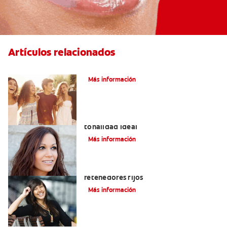
Artículos relacionados
¿Qué Es La Ortodoncia?
Más información
Colores de brackets: cómo elegir la
tonalidad ideal
Más información
Cuatro motivos para quitarse sus
retenedores fijos
Más información