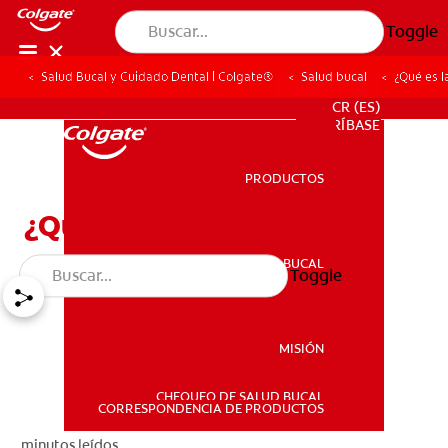
Toggle
Salud Bucal y Cuidado Dental | Colgate®
Salud bucal
¿Qué es l
PROMOCIONES
CR (ES)
SUSCRÍBASE
PRODUCTOS
PRODUCTOS
¿Qué es la cera dental?
SALUD BUCAL
Toggle
SALUD BUCAL
MISIÓN
CHEQUEO DE SALUD BUCAL
MISIÓN
CORRESPONDENCIA DE PRODUCTOS
minutos leídos