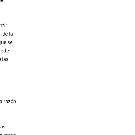
de
ntir
 de la
que se
puede
 las
la razón
tas