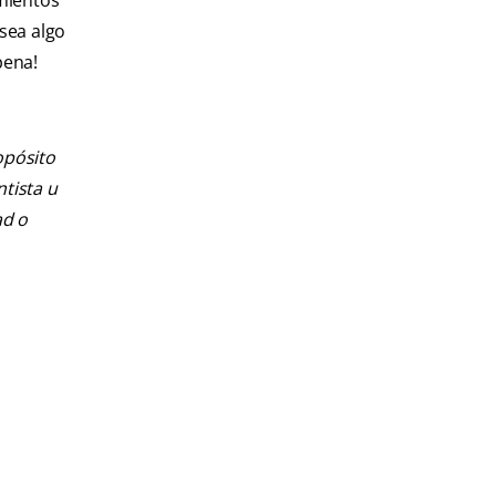
mientos
sea algo
pena!
opósito
ntista u
ad o