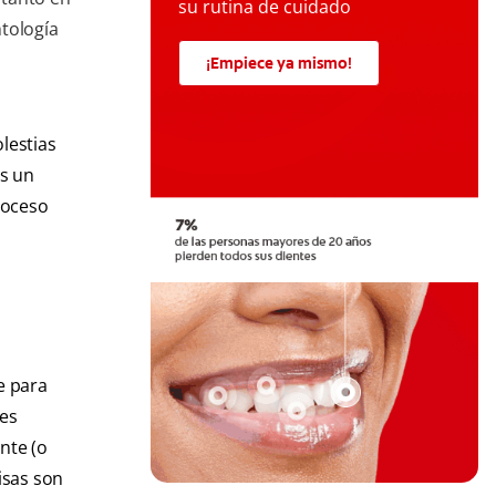
su rutina de cuidado
tología
¡Empiece ya mismo!
lestias
os un
roceso
e para
nes
nte (o
isas son