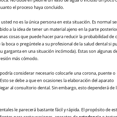
 boca. No dude en pedirle un vaso de agua o incluso un poco 
 cuanto el proceso haya concluido.
usted no es la única persona en esta situación. Es normal se
ido a la idea de tener un material ajeno en la parte posterior
unas cosas que puede hacer para reducir la probabilidad de 
e la boca o pregúntele a su profesional de la salud dental si 
su garganta en una situación incómoda). Estas son algunas de
presión más cómodo.
 podría considerar necesario colocarle una corona, puente o
 Esto se debe a que en ocasiones la elaboración del aparato
egar al consultorio dental. Sin embargo, esto dependerá de 
ales le parecerá bastante fácil y rápida. El propósito de es