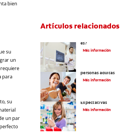
nta bien
Artículos relacionados
El efecto férula: ¿Qué
es?
Más información
ue su
ograr un
Pulpotomía en
 requiere
personas adultas
a para
Más información
Dolor por endodoncia:
to, su
Expectativas
material
Más información
 de un par
 perfecto