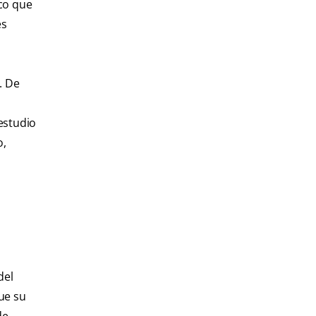
ico que
és
. De
 estudio
o,
del
que su