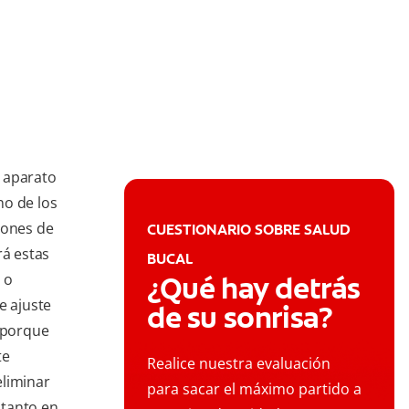
 aparato
no de los
iones de
CUESTIONARIO SOBRE SALUD
rá estas
BUCAL
 o
¿Qué hay detrás
e ajuste
de su sonrisa?
s porque
te
Realice nuestra evaluación
eliminar
para sacar el máximo partido a
 tanto en