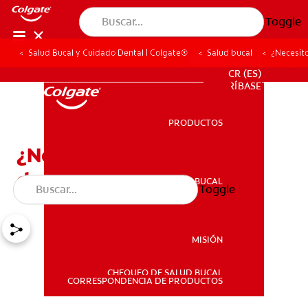
Toggle
Salud Bucal y Cuidado Dental | Colgate®
Salud bucal
¿Necesit
PROMOCIONES
CR (ES)
SUSCRÍBASE
PRODUCTOS
PRODUCTOS
¿Necesito una guarda
dental nocturna?
SALUD BUCAL
Toggle
SALUD BUCAL
MISIÓN
CHEQUEO DE SALUD BUCAL
MISIÓN
CORRESPONDENCIA DE PRODUCTOS