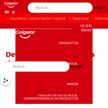
Toggle
Salud Bucal y Cuidado Dental | Colgate®
Salud bucal
Detección
PROMOCIONES
CR (ES)
SUSCRÍBASE
PRODUCTOS
PRODUCTOS
Detección de los síntomas
del cáncer de lengua
SALUD BUCAL
Toggle
SALUD BUCAL
MISIÓN
CHEQUEO DE SALUD BUCAL
MISIÓN
CORRESPONDENCIA DE PRODUCTOS