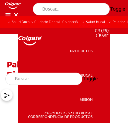
Toggle
Salud Bucal y Cuidado Dental | Colgate®
Salud bucal
Paladar 
PROMOCIONES
CR (ES)
SUSCRÍBASE
PRODUCTOS
PRODUCTOS
Paladar Hendido Y Los
Dientes De Su Niño
SALUD BUCAL
Toggle
SALUD BUCAL
MISIÓN
CHEQUEO DE SALUD BUCAL
MISIÓN
CORRESPONDENCIA DE PRODUCTOS