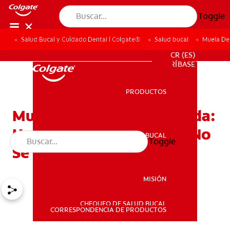
Toggle
Salud Bucal y Cuidado Dental | Colgate®
Salud bucal
Muela Del
PROMOCIONES
CR (ES)
SUSCRÍBASE
PRODUCTOS
PRODUCTOS
Muela Del Juicio Fracturada:
Hay Efectos Adversos Si No
SALUD BUCAL
Toggle
SALUD BUCAL
Se Trata
MISIÓN
CHEQUEO DE SALUD BUCAL
MISIÓN
CORRESPONDENCIA DE PRODUCTOS