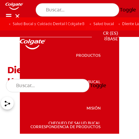
Toggle
Salud Bucal y Cuidado Dental | Colgate®
Salud bucal
Diente L
PROMOCIONES
CR (ES)
SUSCRÍBASE
PRODUCTOS
PRODUCTOS
Diente Lastimado ¿Qué
Hacer?
SALUD BUCAL
Toggle
SALUD BUCAL
MISIÓN
CHEQUEO DE SALUD BUCAL
MISIÓN
CORRESPONDENCIA DE PRODUCTOS