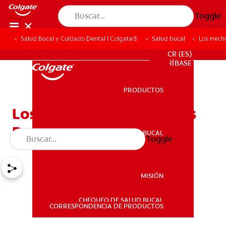
Toggle
Salud Bucal y Cuidado Dental | Colgate®
Salud bucal
Los Hech
PROMOCIONES
CR (ES)
SUSCRÍBASE
PRODUCTOS
PRODUCTOS
Los Hechos Acerca De Los
Protectores Bucales
SALUD BUCAL
Toggle
SALUD BUCAL
MISIÓN
CHEQUEO DE SALUD BUCAL
MISIÓN
CORRESPONDENCIA DE PRODUCTOS