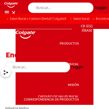
Toggle
Salud Bucal y Cuidado Dental | Colgate®
Salud bucal
Encontra
PROMOCIONES
CR (ES)
SUSCRÍBASE
PRODUCTOS
PRODUCTOS
Encontrando Un Dentista
SALUD BUCAL
Toggle
SALUD BUCAL
MISIÓN
CHEQUEO DE SALUD BUCAL
MISIÓN
CORRESPONDENCIA DE PRODUCTOS
minutos leídos