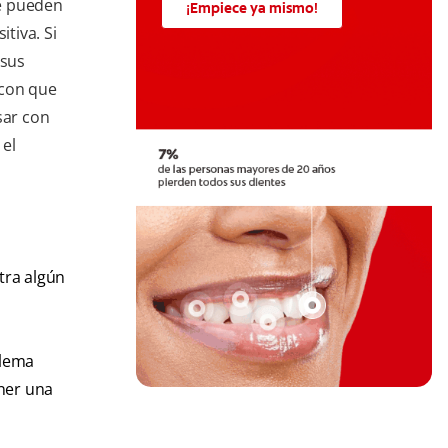
e pueden
¡Empiece ya mismo!
itiva. Si
 sus
 con que
sar con
 el
ntra algún
blema
ener una