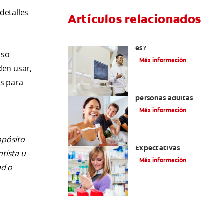
detalles
Artículos relacionados
El efecto férula: ¿Qué
es?
oso
Más información
den usar,
os para
Pulpotomía en
personas adultas
Más información
opósito
Dolor por endodoncia:
Expectativas
ntista u
Más información
ad o