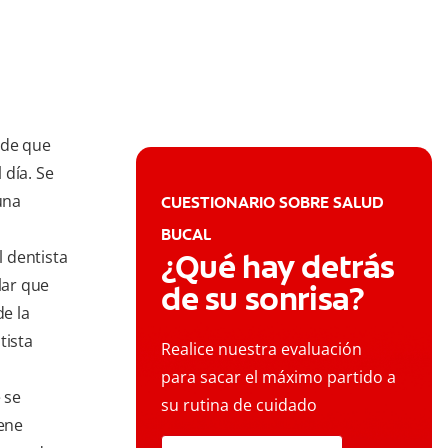
uede que
 día. Se
una
CUESTIONARIO SOBRE SALUD
BUCAL
 dentista
¿Qué hay detrás
lar que
de su sonrisa?
de la
tista
Realice nuestra evaluación
para sacar el máximo partido a
 se
su rutina de cuidado
iene