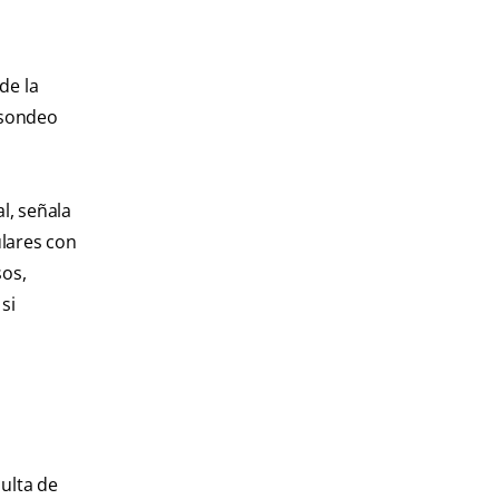
de la
 sondeo
l, señala
ulares con
sos,
si
ulta de