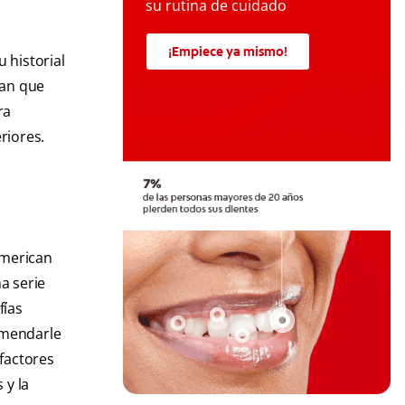
su rutina de cuidado
¡Empiece ya mismo!
 historial
gan que
ra
riores.
American
a serie
fías
comendarle
factores
 y la