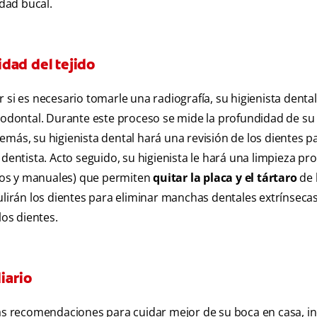
dad bucal.
dad del tejido
 si es necesario tomarle una radiografía, su higienista dental
riodontal. Durante este proceso se mide la profundidad de su 
más, su higienista dental hará una revisión de los dientes p
dentista. Acto seguido, su higienista le hará una limpieza pr
nicos y manuales) que permiten
quitar la placa y el tártaro
de 
ulirán los dientes para eliminar manchas dentales extrínseca
los dientes.
iario
nas recomendaciones para cuidar mejor de su boca en casa, in