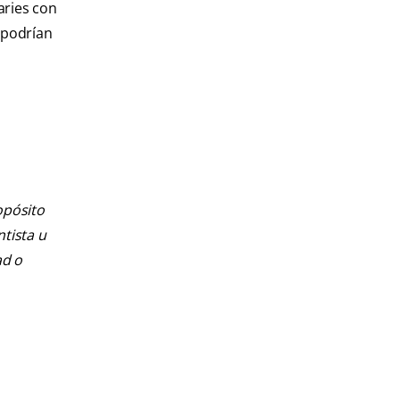
aries con
 podrían
opósito
ntista u
ad o