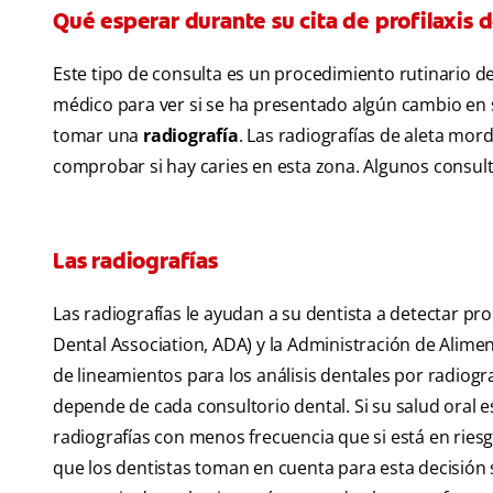
Qué esperar durante su cita de profilaxis d
Este tipo de consulta es un procedimiento rutinario de 
médico para ver si se ha presentado algún cambio en s
tomar una
radiografía
. Las radiografías de aleta mor
comprobar si hay caries en esta zona. Algunos consult
Las radiografías
Las radiografías le ayudan a su dentista a detectar p
Dental Association, ADA) y la Administración de Alim
de lineamientos para los análisis dentales por radiogra
depende de cada consultorio dental. Si su salud oral 
radiografías con menos frecuencia que si está en ries
que los dentistas toman en cuenta para esta decisión s