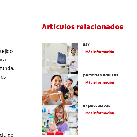
Artículos relacionados
El efecto férula: ¿Qué
es?
tejido
Más información
ara
ofunda.
Pulpotomía en
personas adultas
los
Más información
s
Dolor por endodoncia:
Expectativas
Más información
cluido