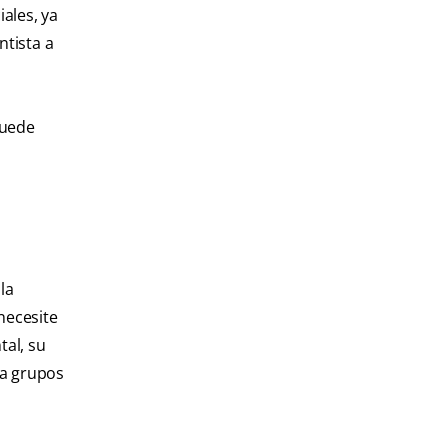
ales, ya
ntista a
puede
la
necesite
tal, su
 a grupos