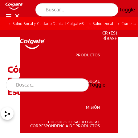
Toggle
Salud Bucal y Cuidado Dental | Colgate®
Salud bucal
Cómo La 
PROMOCIONES
CR (ES)
SUSCRÍBASE
PRODUCTOS
PRODUCTOS
Cómo La Salud Bucal Y
Enfermedades Cardíacas
SALUD BUCAL
Toggle
SALUD BUCAL
Están Asociadas
MISIÓN
CHEQUEO DE SALUD BUCAL
MISIÓN
CORRESPONDENCIA DE PRODUCTOS