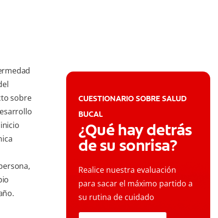
fermedad
del
cto sobre
CUESTIONARIO SOBRE SALUD
desarrollo
BUCAL
inicio
¿Qué hay detrás
nica
de su sonrisa?
persona,
Realice nuestra evaluación
pio
para sacar el máximo partido a
raño.
su rutina de cuidado