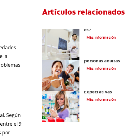
Artículos relacionados
El efecto férula: ¿Qué
es?
Más información
medades
Pulpotomía en
e la
personas adultas
 problemas
Más información
Dolor por endodoncia:
Expectativas
Más información
al. Según
entre el 9
s por