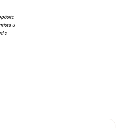
opósito
ntista u
ad o