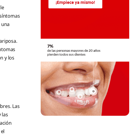
¡Empiece ya mismo!
le
 síntomas
y una
ariposa.
íntomas
n y los
bres. Las
 las
dación
 el