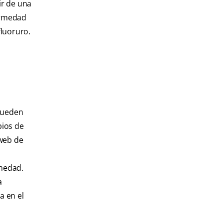
ir de una
fermedad
fluoruro.
 pueden
bios de
 web de
rmedad.
a
a en el