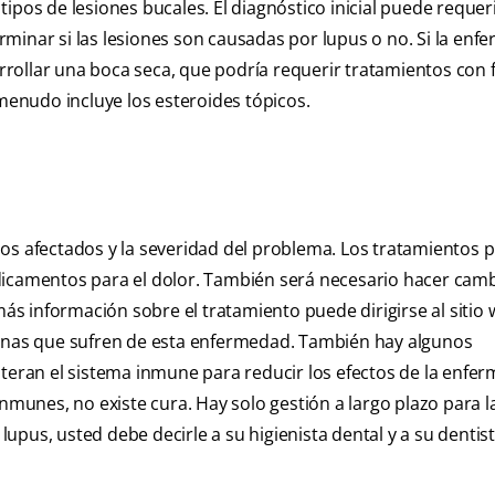
ipos de lesiones bucales. El diagnóstico inicial puede requer
minar si las lesiones son causadas por lupus o no. Si la en
arrollar una boca seca, que podría requerir tratamientos con 
a menudo incluye los esteroides tópicos.
nos afectados y la severidad del problema. Los tratamientos
dicamentos para el dolor. También será necesario hacer cam
más información sobre el tratamiento puede dirigirse al sitio
sonas que sufren de esta enfermedad. También hay algunos
ran el sistema inmune para reducir los efectos de la enfe
unes, no existe cura. Hay solo gestión a largo plazo para l
pus, usted debe decirle a su higienista dental y a su dentist