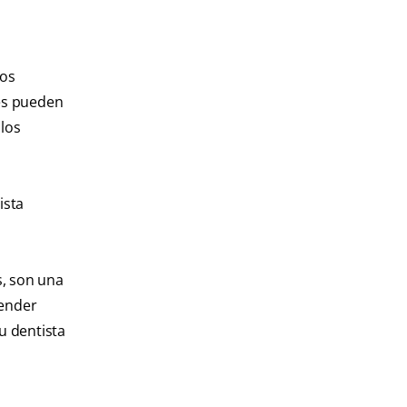
dos
nes pueden
 los
ista
s, son una
tender
u dentista