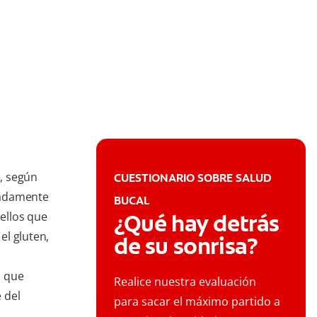
, según
CUESTIONARIO SOBRE SALUD
madamente
BUCAL
ellos que
¿Qué hay detrás
el gluten,
de su sonrisa?
a que
Realice nuestra evaluación
e del
para sacar el máximo partido a