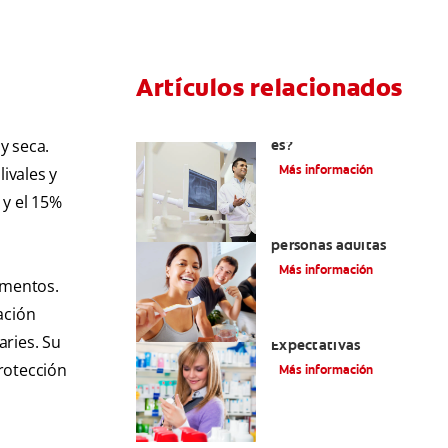
Artículos relacionados
El efecto férula: ¿Qué
y seca.
es?
Más información
ivales y
5 y el 15%
Pulpotomía en
personas adultas
Más información
imentos.
ación
Dolor por endodoncia:
aries. Su
Expectativas
rotección
Más información