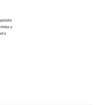
opósito
ntista u
ad o