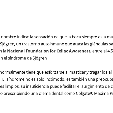
 nombre indica: la sensación de que la boca siempre está mu
jögren, un trastorno autoinmune que ataca las glándulas sal
n la
National Foundation for Celiac Awareness
, entre el 4.
en el síndrome de Sjögren
normalmente tiene que esforzarse al masticar y tragar los al
ara. El síndrome no es solo incómodo, es también una preocup
 limpios, su insuficiencia puede facilitar el surgimiento de c
cial o prescribiendo una crema dental como Colgate® Máxima P