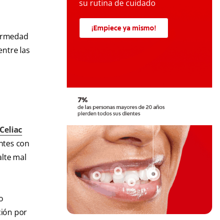
su rutina de cuidado
¡Empiece ya mismo!
fermedad
entre las
Celiac
entes con
lte mal
o
ción por