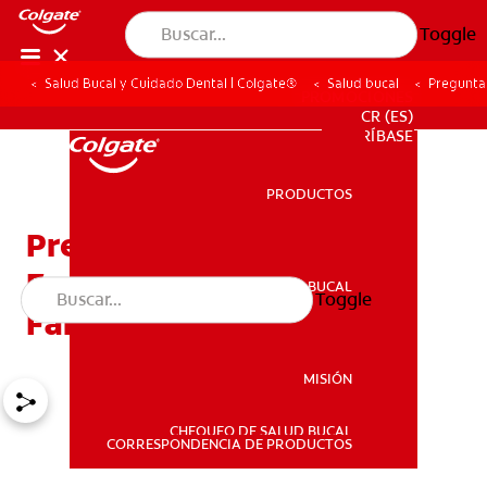
Toggle
Salud Bucal y Cuidado Dental | Colgate®
Salud bucal
Pregunta
PROMOCIONES
CR (ES)
SUSCRÍBASE
PRODUCTOS
PRODUCTOS
Preguntas Y Respuestas
Frecuentes Para Las
SALUD BUCAL
Toggle
SALUD BUCAL
Familias
MISIÓN
CHEQUEO DE SALUD BUCAL
MISIÓN
CORRESPONDENCIA DE PRODUCTOS