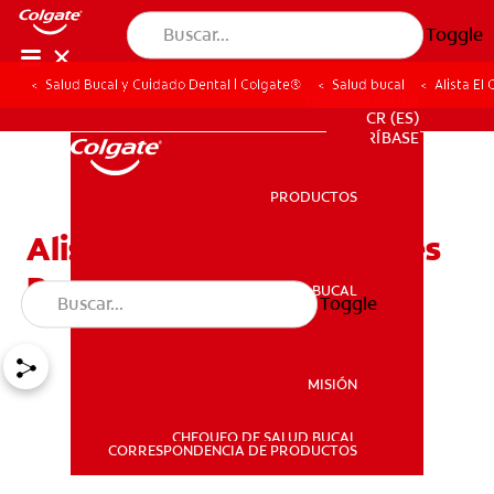
Toggle
Salud Bucal y Cuidado Dental | Colgate®
Salud bucal
Alista El
PROMOCIONES
CR (ES)
SUSCRÍBASE
PRODUCTOS
PRODUCTOS
Alista El Cepillo De Dientes
Para Bebés
SALUD BUCAL
Toggle
SALUD BUCAL
MISIÓN
CHEQUEO DE SALUD BUCAL
MISIÓN
CORRESPONDENCIA DE PRODUCTOS