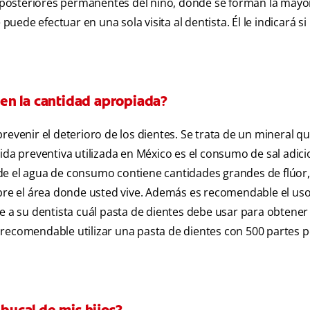
es posteriores permanentes del niño, donde se forman la mayor
puede efectuar en una sola visita al dentista. Él le indicará si
iben la cantidad apropiada?
evenir el deterioro de los dientes. Se trata de un mineral que
dida preventiva utilizada en México es el consumo de sal adic
de el agua de consumo contiene cantidades grandes de flúor
obre el área donde usted vive. Además es recomendable el us
e a su dentista cuál pasta de dientes debe usar para obtener 
recomendable utilizar una pasta de dientes con 500 partes p