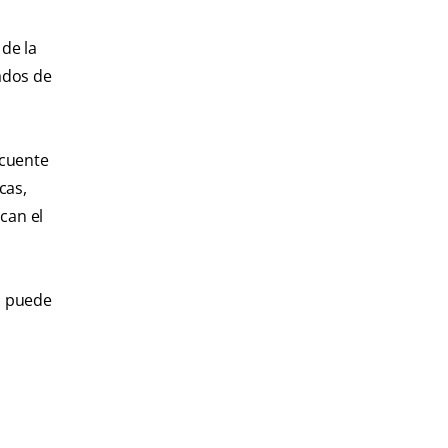
 de la
ados de
ecuente
cas,
acan el
o puede