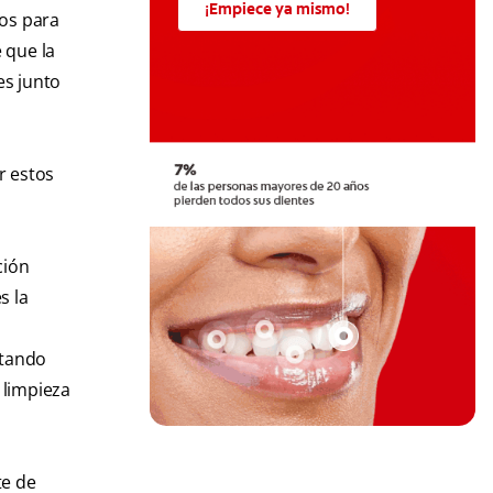
¡Empiece ya mismo!
ios para
 que la
es junto
r estos
ción
s la
itando
 limpieza
te de