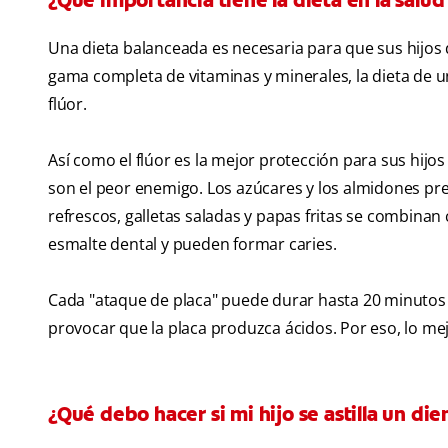
¿Qué importancia tiene la dieta en la salud
Una dieta balanceada es necesaria para que sus hijos d
gama completa de vitaminas y minerales, la dieta de un
flúor.
Así como el flúor es la mejor protección para sus hijo
son el peor enemigo. Los azúcares y los almidones pre
refrescos, galletas saladas y papas fritas se combinan 
esmalte dental y pueden formar caries.
Cada "ataque de placa" puede durar hasta 20 minutos
provocar que la placa produzca ácidos. Por eso, lo mej
¿Qué debo hacer si mi hijo se astilla un die