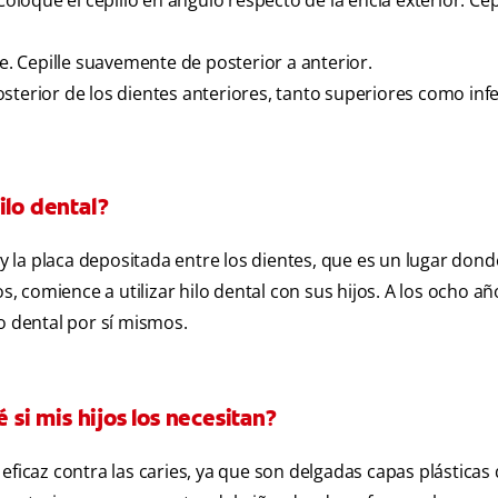
Coloque el cepillo en ángulo respecto de la encía exterior. Cep
te. Cepille suavemente de posterior a anterior.
 posterior de los dientes anteriores, tanto superiores como infe
ilo dental?
 y la placa depositada entre los dientes, que es un lugar dond
s, comience a utilizar hilo dental con sus hijos. A los ocho añ
o dental por sí mismos.
 si mis hijos los necesitan?
eficaz contra las caries, ya que son delgadas capas plásticas