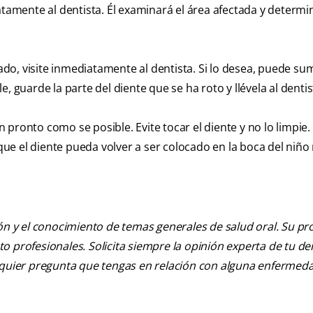
atamente al dentista. Él examinará el área afectada y determi
lado, visite inmediatamente al dentista. Si lo desea, puede sum
, guarde la parte del diente que se ha roto y llévela al dentis
an pronto como se posible. Evite tocar el diente y no lo limpie
e que el diente pueda volver a ser colocado en la boca del niñ
ión y el conocimiento de temas generales de salud oral. Su pr
nto profesionales. Solicita siempre la opinión experta de tu de
alquier pregunta que tengas en relación con alguna enfermed