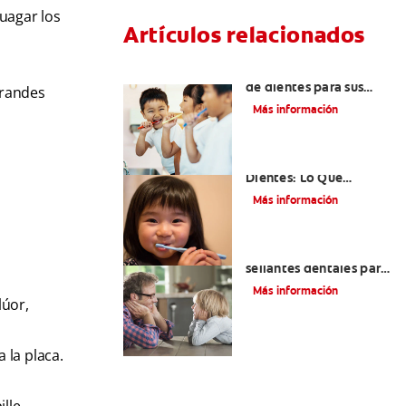
uagar los
Artículos relacionados
Elegir el mejor cepillo
de dientes para sus
grandes
hijos
Más información
Selladores Para Los
Dientes: Lo Que
Necesita Saber
Más información
Los beneficios de los
sellantes dentales para
niños
Más información
lúor,
 la placa.