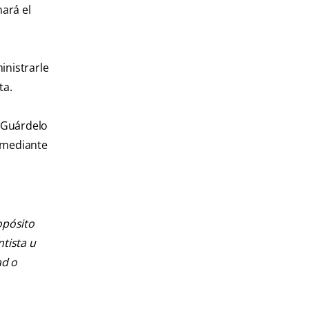
nará el
inistrarle
ta.
. Guárdelo
o mediante
opósito
ntista u
ad o