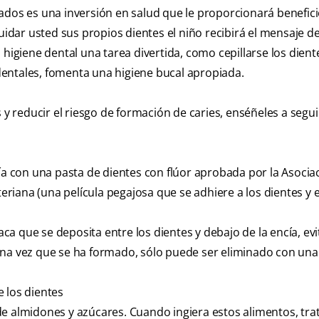
ados es una inversión en salud que le proporcionará benefic
uidar usted sus propios dientes el niño recibirá el mensaje de
 higiene dental una tarea divertida, como cepillarse los dient
s dentales, fomenta una higiene bucal apropiada.
 y reducir el riesgo de formación de caries, enséñeles a segui
día con una pasta de dientes con flúor aprobada por la Asocia
teriana (una película pegajosa que se adhiere a los dientes y e
laca que se deposita entre los dientes y debajo de la encía, ev
una vez que se ha formado, sólo puede ser eliminado con una
 los dientes
de almidones y azúcares. Cuando ingiera estos alimentos, tra