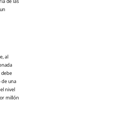
ía de las
 un
, al
ionada
, debe
o de una
el nivel
or millón