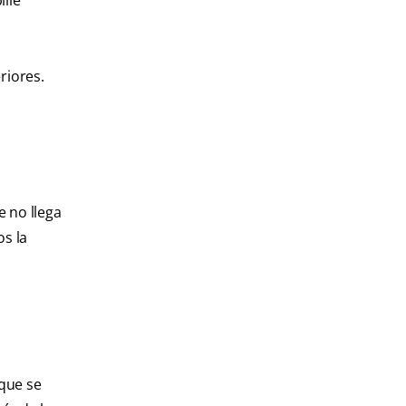
ille
riores.
e no llega
os la
 que se