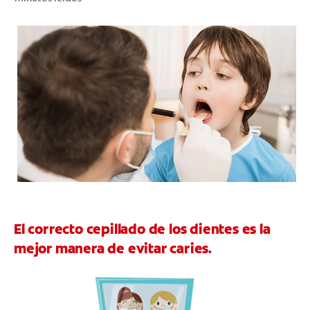
CHEQUEO DE SALUD BUCAL
CORRESPONDENCIA DE PRODUCTOS
PROMOCIONES
CR (ES)
SUSCRÍBASE
El correcto cepillado de los dientes es la
mejor manera de evitar caries.