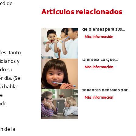
red de
Artículos relacionados
Elegir el mejor cepillo
de dientes para sus
hijos
Más información
les, tanto
Selladores Para Los
Dientes: Lo Que
idianos y
Necesita Saber
Más información
ndo su
r día. (Se
Los beneficios de los
rá hablar
sellantes dentales para
de
niños
Más información
odo
n de la