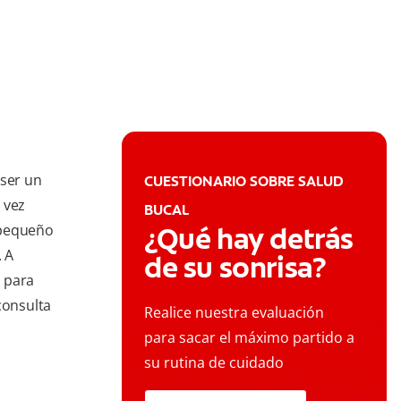
 ser un
CUESTIONARIO SOBRE SALUD
 vez
BUCAL
 pequeño
¿Qué hay detrás
. A
de su sonrisa?
 para
consulta
Realice nuestra evaluación
para sacar el máximo partido a
su rutina de cuidado