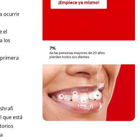
¡Empiece ya mismo!
a ocurrir
e el
a los
a primera
shrafi
il que está
torios
la