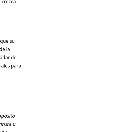
 crezca.
 que su
de la
uidar de
iales para
opósito
ntista u