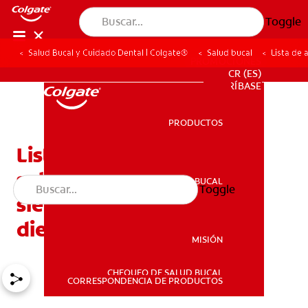
Toggle
Salud Bucal y Cuidado Dental | Colgate®
Salud bucal
Lista de 
PROMOCIONES
CR (ES)
SUSCRÍBASE
PRODUCTOS
PRODUCTOS
Lista de alimentos
saludables: Los mejores
SALUD BUCAL
Toggle
SALUD BUCAL
siete alimentos para sus
dientes
MISIÓN
CHEQUEO DE SALUD BUCAL
MISIÓN
CORRESPONDENCIA DE PRODUCTOS