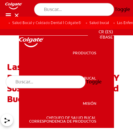
Toggle
Salud Bucal y Cuidado Dental | Colgate®
Salud bucal
Las Enfer
PROMOCIONES
CR (ES)
SUSCRÍBASE
PRODUCTOS
PRODUCTOS
Las Enfermedades Y Los
Problemas Respiratorios Y
SALUD BUCAL
Toggle
SALUD BUCAL
Sus Efectos Sobre La Salud
Bucal
MISIÓN
CHEQUEO DE SALUD BUCAL
MISIÓN
CORRESPONDENCIA DE PRODUCTOS