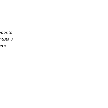
opósito
ntista u
ad o