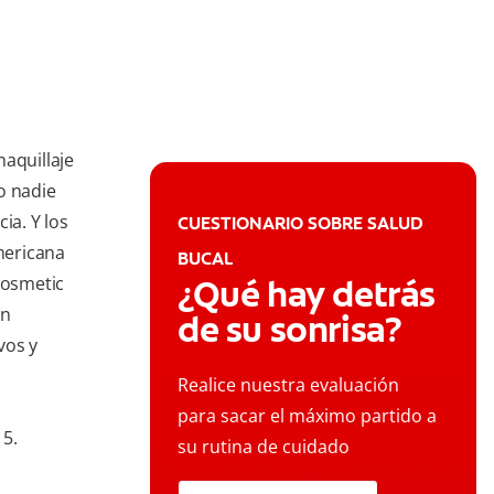
maquillaje
o nadie
ia. Y los
CUESTIONARIO SOBRE SALUD
mericana
BUCAL
Cosmetic
¿Qué hay detrás
an
de su sonrisa?
vos y
Realice nuestra evaluación
para sacar el máximo partido a
15.
su rutina de cuidado