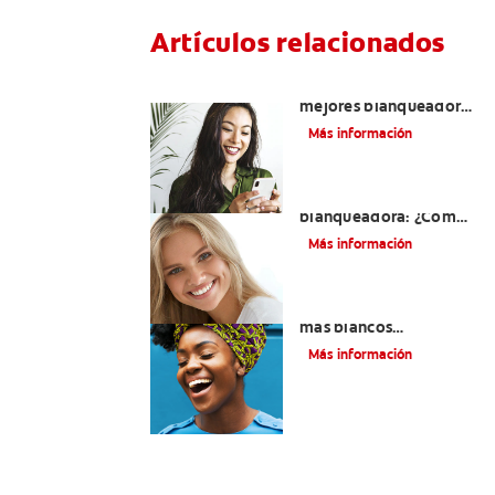
Artículos relacionados
¿Cómo elegir los
mejores blanqueadores
de dientes?
Más información
Pasta dental
blanqueadora: ¿Cómo
funciona?
Más información
¿Cómo tener dientes
más blancos
consumiendo los
Más información
alimentos correctos?