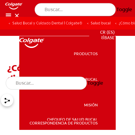
Toggle
Salud Bucal y Cuidado Dental | Colgate®
Salud bucal
¿Cómo bl
PROMOCIONES
CR (ES)
SUSCRÍBASE
PRODUCTOS
PRODUCTOS
¿Cómo blanquearse los
dientes con brackets?
SALUD BUCAL
Toggle
SALUD BUCAL
MISIÓN
CHEQUEO DE SALUD BUCAL
MISIÓN
CORRESPONDENCIA DE PRODUCTOS