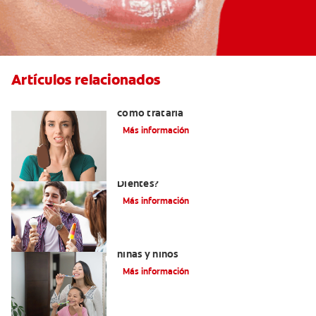
Artículos relacionados
Qué causa la sensibilidad dental y
cómo tratarla
Más información
¿Qué Causa La Sensibilidad En Los
Dientes?
Más información
Qué usar para la sensibilidad dental en
niñas y niños
Más información