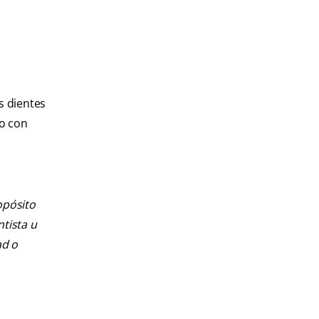
s dientes
lo con
opósito
ntista u
ad o