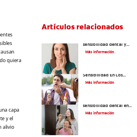
Artículos relacionados
ientes
Qué causa la
sibles
sensibilidad dental y
cómo tratarla
 causan
Más información
ndo quiera
¿Qué Causa La
Sensibilidad En Los
Dientes?
Más información
Qué usar para la
sensibilidad dental en
 una capa
niñas y niños
Más información
te y el
 alivio