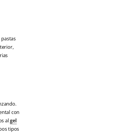
s pastas
terior,
rias
anzando.
ental con
os al
gel
bos tipos