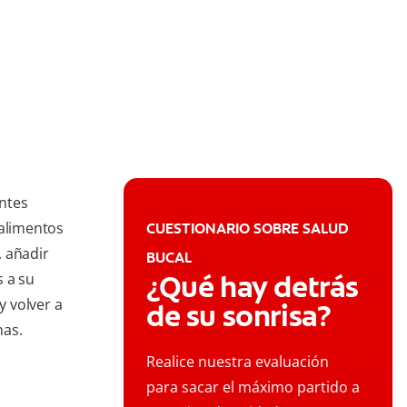
ntes
 alimentos
CUESTIONARIO SOBRE SALUD
, añadir
BUCAL
¿Qué hay detrás
s a su
y volver a
de su sonrisa?
nas.
Realice nuestra evaluación
para sacar el máximo partido a