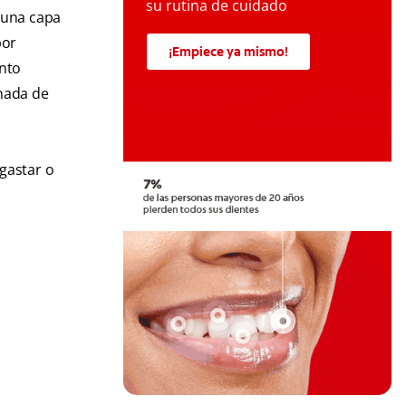
su rutina de cuidado
y una capa
por
¡Empiece ya mismo!
ento
 nada de
gastar o