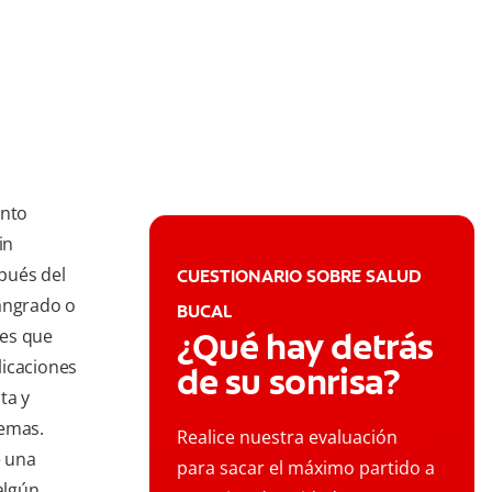
ento
in
pués del
CUESTIONARIO SOBRE SALUD
sangrado o
BUCAL
 es que
¿Qué hay detrás
licaciones
de su sonrisa?
ta y
lemas.
Realice nuestra evaluación
e una
para sacar el máximo partido a
algún