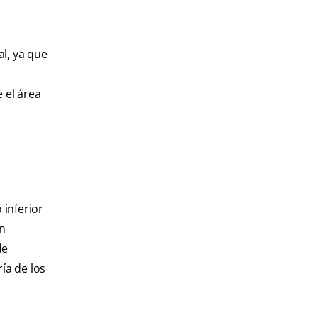
l, ya que
 el área
 inferior
en
de
ía de los