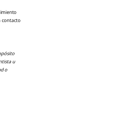
dimiento
n contacto
opósito
ntista u
ad o