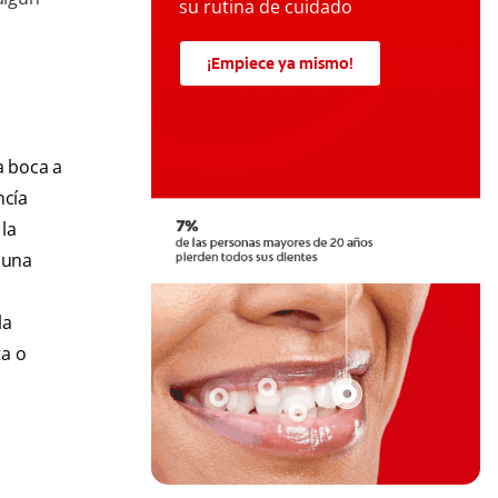
su rutina de cuidado
¡Empiece ya mismo!
a boca a
ncía
 la
 una
la
ta o