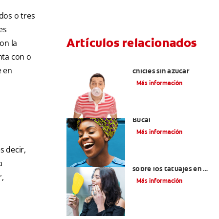
dos o tres
es
Artículos relacionados
on la
nta con o
Tres beneficios de los
e en
chicles sin azúcar
Más información
Alimentación Y Salud
Bucal
Más información
s decir,
Lo que necesita saber
a
sobre los tatuajes en el
,
labio
Más información