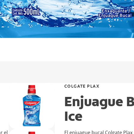
COLGATE PLAX
Enjuague B
Ice
r el
El enjuague bucal Colgate Plax