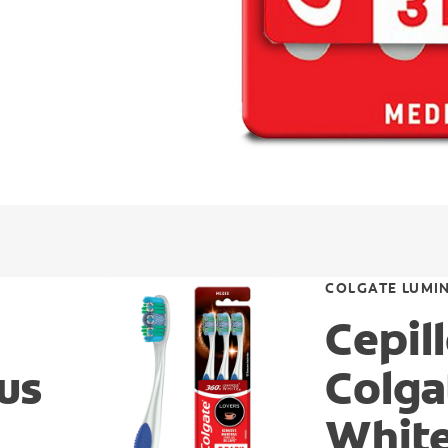
COLGATE LUMI
Cepil
us
Colga
White