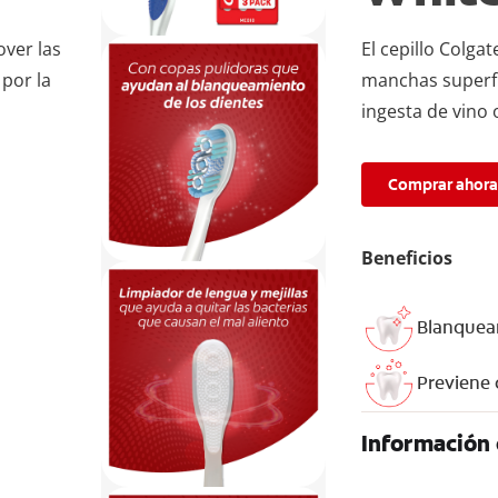
over las
El cepillo Colg
por la
manchas superfi
ingesta de vino 
Comprar ahor
Beneficios
Blanquea
Previene 
Información 