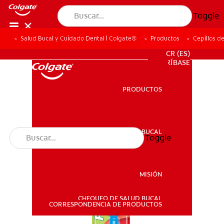
Toggle
Salud Bucal y Cuidado Dental | Colgate®
Productos
Cepillos d
PROMOCIONES
CR (ES)
SUSCRÍBASE
PRODUCTOS
PRODUCTOS
SALUD BUCAL
Toggle
SALUD BUCAL
MISIÓN
CHEQUEO DE SALUD BUCAL
MISIÓN
CORRESPONDENCIA DE PRODUCTOS