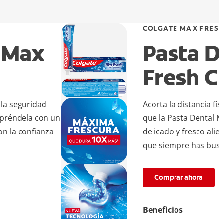
COLGATE MAX FRE
e Max
Pasta 
Fresh C
 la seguridad
Acorta la distancia f
orpréndela con un
que la Pasta Dental 
on la confianza
delicado y fresco ali
que siempre has bu
Comprar ahora
Beneficios