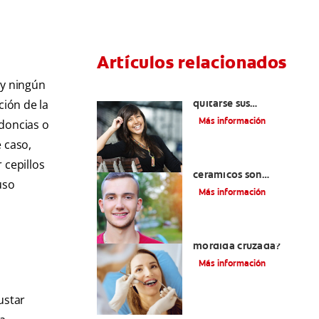
Artículos relacionados
ay ningún
Cuatro motivos para
quitarse sus
ción de la
retenedores fijos
Más información
odoncias o
 caso,
¿Los brackets
 cepillos
cerámicos son
uso
adecuados para usted?
Más información
¿Cómo corregir una
mordida cruzada?
Más información
ustar