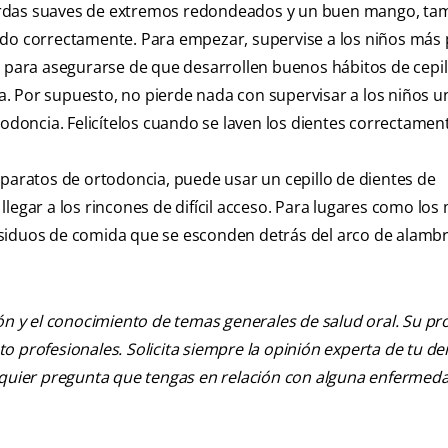
erdas suaves de extremos redondeados y un buen mango, ta
ando correctamente. Para empezar, supervise a los niños má
s para asegurarse de que desarrollen buenos hábitos de cepi
. Por supuesto, no pierde nada con supervisar a los niños u
oncia. Felicítelos cuando se laven los dientes correctamen
aparatos de ortodoncia, puede usar un cepillo de dientes de
legar a los rincones de difícil acceso. Para lugares como los
 residuos de comida que se esconden detrás del arco de alambr
ión y el conocimiento de temas generales de salud oral. Su pr
nto profesionales. Solicita siempre la opinión experta de tu de
alquier pregunta que tengas en relación con alguna enfermed