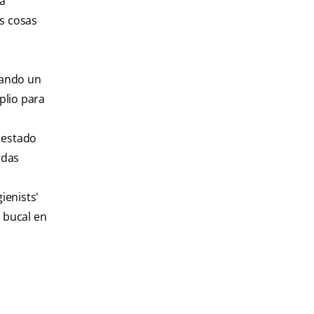
la
as cosas
cando un
plio para
 estado
rdas
ienists'
 bucal en