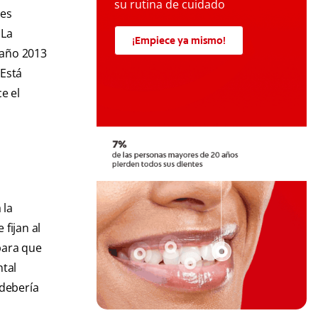
su rutina de cuidado
res
 La
¡Empiece ya mismo!
 año 2013
 Está
e el
 la
 fijan al
para que
ntal
 debería