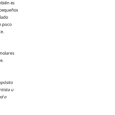
mbién es
s pequeños
llado
n poco
te.
 molares
e.
opósito
ntista u
ad o