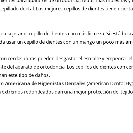
 dientes para aparatos de ortodoncia, reducir las molestias y 
cepillado dental. Los mejores cepillos de dientes tienen ciert
sujetar el cepillo de dientes con más firmeza. Si está bus
enda usar un cepillo de dientes con un mango un poco más am
s con cerdas duras pueden desgastar el esmalte y empeorar el
nte del aparato de ortodoncia. Los cepillos de dientes con ce
nan este tipo de daños.
ón Americana de Higienistas Dentales
(American Dental Hyg
n extremos redondeados dan una mejor protección del tejido