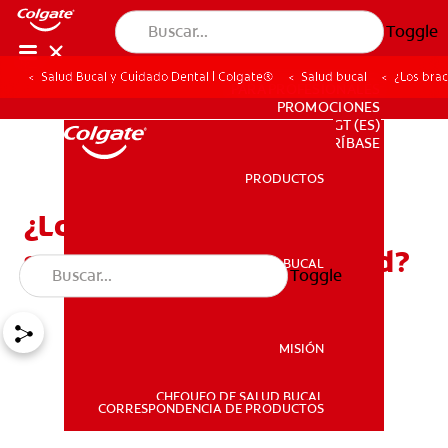
Toggle
Salud Bucal y Cuidado Dental | Colgate®
Salud bucal
¿Los bra
PARA PROFESIONALES
PROMOCIONES
GT (ES)
SUSCRÍBASE
PRODUCTOS
PRODUCTOS
¿Los brackets cerámicos
son adecuados para usted?
SALUD BUCAL
Toggle
SALUD BUCAL
MISIÓN
CHEQUEO DE SALUD BUCAL
MISIÓN
CORRESPONDENCIA DE PRODUCTOS