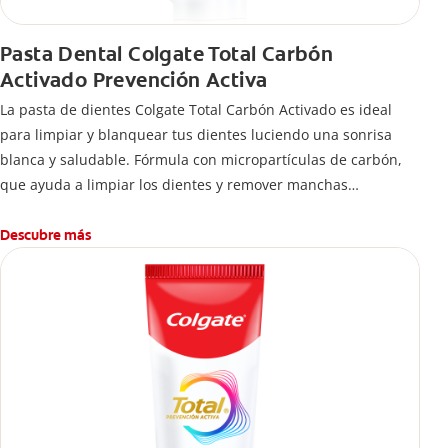
Pasta Dental Colgate Total Carbón
Activado Prevención Activa
La pasta de dientes Colgate Total Carbón Activado es ideal
para limpiar y blanquear tus dientes luciendo una sonrisa
blanca y saludable. Fórmula con micropartículas de carbón,
que ayuda a limpiar los dientes y remover manchas
superficiales.
¿Qué hace el carbón activado en una pasta dental y por qué
Descubre más
se usa para ayudar a remover manchas superficiales?
También encontrarás cómo incluirla en tu rutina, en casa o de
viaje, con tips de cepillado para una sonrisa sana.