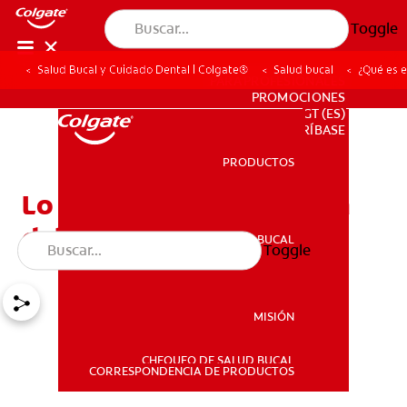
Toggle
Salud Bucal y Cuidado Dental | Colgate®
Salud bucal
¿Qué es e
PARA PROFESIONALES
PROMOCIONES
GT (ES)
SUSCRÍBASE
PRODUCTOS
PRODUCTOS
Lo que debe saber acerca
del cuidado oral vegano
SALUD BUCAL
Toggle
SALUD BUCAL
MISIÓN
CHEQUEO DE SALUD BUCAL
MISIÓN
CORRESPONDENCIA DE PRODUCTOS