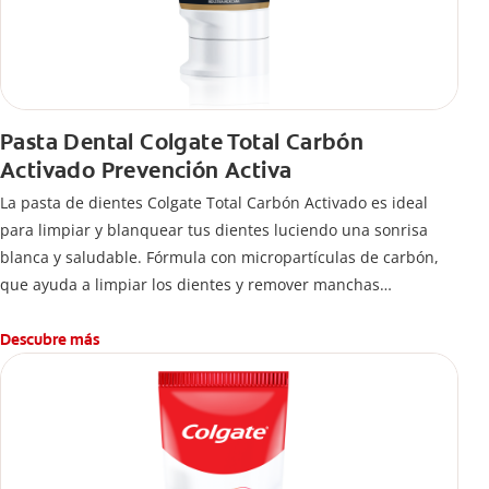
Pasta Dental Colgate Total Carbón
Activado Prevención Activa
La pasta de dientes Colgate Total Carbón Activado es ideal
para limpiar y blanquear tus dientes luciendo una sonrisa
blanca y saludable. Fórmula con micropartículas de carbón,
que ayuda a limpiar los dientes y remover manchas
superficiales.
¿Qué hace el carbón activado en una pasta dental y por qué
Descubre más
se usa para ayudar a remover manchas superficiales?
También encontrarás cómo incluirla en tu rutina, en casa o de
viaje, con tips de cepillado para una sonrisa sana.