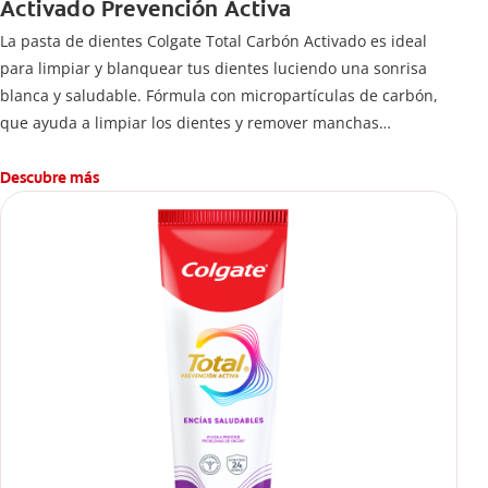
Activado Prevención Activa
La pasta de dientes Colgate Total Carbón Activado es ideal
para limpiar y blanquear tus dientes luciendo una sonrisa
blanca y saludable. Fórmula con micropartículas de carbón,
que ayuda a limpiar los dientes y remover manchas
superficiales.
¿Qué hace el carbón activado en una pasta dental y por qué
Descubre más
se usa para ayudar a remover manchas superficiales?
También encontrarás cómo incluirla en tu rutina, en casa o de
viaje, con tips de cepillado para una sonrisa sana.