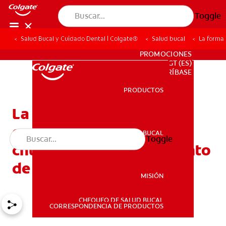
Toggle
Salud Bucal y Cuidado Dental | Colgate®
Salud bucal
La forma
PARA PROFESIONALES
PROMOCIONES
GT (ES)
SUSCRÍBASE
PRODUCTOS
PRODUCTOS
La forma más rápida de
enderezar tus dientes
SALUD BUCAL
Toggle
SALUD BUCAL
chuecos con un tratamiento
de ortodoncia
MISIÓN
CHEQUEO DE SALUD BUCAL
MISIÓN
CORRESPONDENCIA DE PRODUCTOS